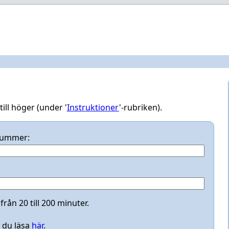
till höger (under '
Instruktioner
'-rubriken).
nummer:
rån 20 till 200 minuter.
 du läsa
här
.