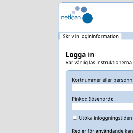
Hoppa
över
navigering
Skriv in logininformation
Logga in
Var vänlig läs instruktionerna 
Kortnummer eller person
Pinkod (lösenord):
Utöka inloggningstiden f
Regler för användande kan